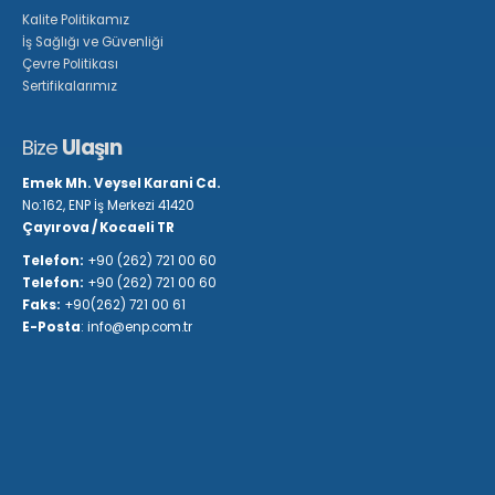
Kalite Politikamız
İş Sağlığı ve Güvenliği
Çevre Politikası
Sertifikalarımız
Bize
Ulaşın
Emek Mh. Veysel Karani Cd.
No:162, ENP İş Merkezi 41420
Çayırova / Kocaeli TR
Telefon:
+90 (262) 721 00 60
Telefon:
+90 (262) 721 00 60
Faks:
+90(262) 721 00 61
E-Posta
: info@enp.com.tr