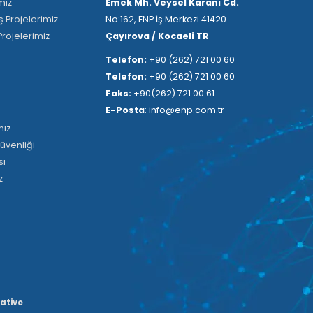
miz
Emek Mh. Veysel Karani Cd.
Projelerimiz
No:162, ENP İş Merkezi 41420
rojelerimiz
Çayırova / Kocaeli TR
Telefon:
+90 (262) 721 00 60
Telefon:
+90 (262) 721 00 60
Faks:
+90(262) 721 00 61
E-Posta
: info@enp.com.tr
mız
Güvenliği
sı
z
ative