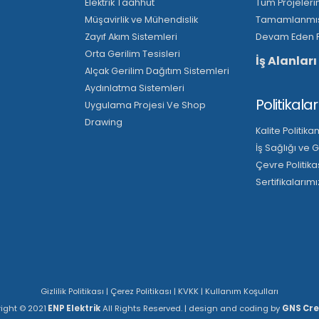
Elektrik Taahhüt
Tüm Projeleri
Müşavirlik ve Mühendislik
Tamamlanmış 
Zayıf Akım Sistemleri
Devam Eden P
Orta Gerilim Tesisleri
İş Alanları
Alçak Gerilim Dağıtım Sistemleri
Aydınlatma Sistemleri
Politikalar
Uygulama Projesi Ve Shop
Drawing
Kalite Politika
İş Sağlığı ve 
Çevre Politika
Sertifikalarımı
Gizlilik Politikası
|
Çerez Politikası
|
KVKK
|
Kullanım Koşulları
ight © 2021
ENP Elektrik
All Rights Reserved. | design and coding by
GNS Cre